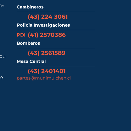
ión
Carabineros
(43) 224 3061
Policia Investigaciones
(41) 2570386
PDI
Bomberos
(43) 2561589
0 a
Mesa Central
(43) 2401401
00
partes@munimulchen.cl