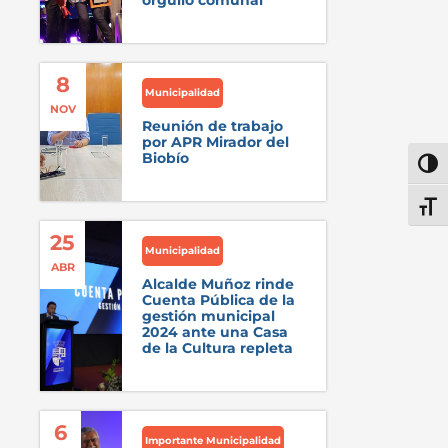
orgullo comunal
8
Municipalidad
NOV
Reunión de trabajo
por APR Mirador del
Biobío
Alter
Alter
25
Municipalidad
ABR
Alcalde Muñoz rinde
Cuenta Pública de la
gestión municipal
2024 ante una Casa
de la Cultura repleta
6
Importante Municipalidad