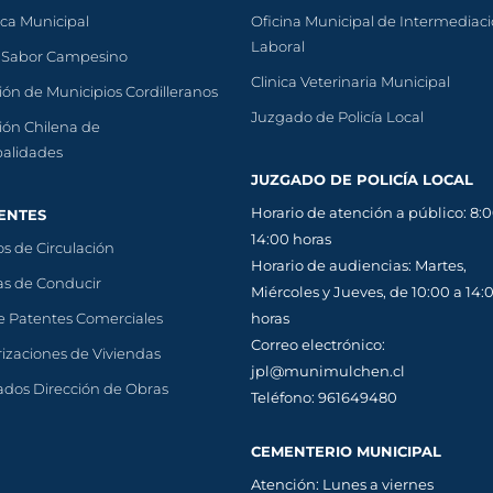
eca Municipal
Oficina Municipal de Intermediac
Laboral
 Sabor Campesino
Clinica Veterinaria Municipal
ión de Municipios Cordilleranos
Juzgado de Policía Local
ión Chilena de
palidades
JUZGADO DE POLICÍA LOCAL
Horario de atención a público: 8:0
ENTES
14:00 horas
s de Circulación
Horario de audiencias: Martes,
as de Conducir
Miércoles y Jueves, de 10:00 a 14:
e Patentes Comerciales
horas
Correo electrónico:
izaciones de Viviendas
jpl@munimulchen.cl
cados Dirección de Obras
Teléfono: 961649480
CEMENTERIO MUNICIPAL
Atención: Lunes a viernes