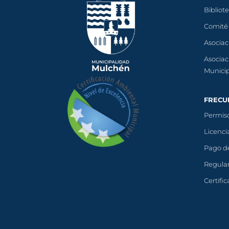
Bibliot
Comité
Asociac
Asociac
Munici
FRECU
Permiso
Licenci
Pago d
Regular
Certifi