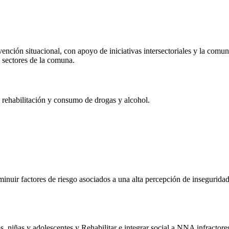
revención situacional, con apoyo de iniciativas intersectoriales y la com
s sectores de la comuna.
n, rehabilitación y consumo de drogas y alcohol.
nuir factores de riesgo asociados a una alta percepción de inseguridad, d
os, niñas y adolescentes y Rehabilitar e integrar social a NNA infractore