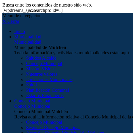
Busca entre los contenidos de nuestro sitio web.
[wpdreams_ajaxsearchpro id=1]
Menú de navegación
✕ Cerrar
Inicio
Municipalidad
Municipalidad
Municipalidad
de Mulchén
Toda la información y actividades municipalidades están aquí.
Saludos Alcalde
Concejo Municipal
Misión, Visión
Nuestros valores
Direcciones Municipales
Salud
Planificación Comunal
Estados Financieros
Concejo Municipal
Concejo Municipal
Concejo Municipal Mulchén
Revisa aquí la información relativa al Concejo Municipal de 
Concejo Municipal
Sesiones Concejo Municipal
Actas del Concejo Municipal de Mulchén