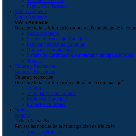
Servicios Turísticos
Página Web Turismo
Medio Ambiente
Medio Ambiente
Médio
Ambiente
Descubre toda la información sobre medio ambiente de la com
Medio Ambiente
Sistema de Reciclaje Municipal
Estrategia Ambiental Comunal
Ordenanzas ambientales
Sistema de Certificación Ambiental Municipal (SCAM)
Noticias
Cultura y Recreación
Cultura y Recreación
Cultura y recreación
Descubre toda la información cultural de la comuna aquí
Cultura
Actividades Tradicionales
Biblioteca Municipal
Proyectos culturales
Noticias
Noticias
Toda la Actualidad
Revisas las noticias de la Municipalidad de Mulchén
Todas las Noticias