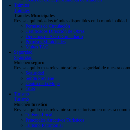
Trámites
Trámites
Trámites
Municipales
Revisa aquí todos los trámites disponibles en la municipalidad.
Permisos de Circulación
Certificados Dirección de Obras
Derechos de Aseo Domiciliario
Permisos Municipales
Multas TAG
Seguridad
Seguridad
Mulchén
seguro
Revisa aquí lo mas relevante sobre la seguridad de nuestra com
Seguridad
Senda Previene
Centro de la Mujer
OLN
Turismo
Turismo
Mulchén
turístico
Revisa aquí lo mas relevante sobre el turismo en nuestra comun
Turismo Local
Principales Atractivos Turísticos
Turismo Patrimonial