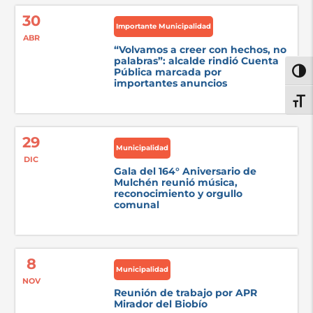
30
Importante Municipalidad
ABR
“Volvamos a creer con hechos, no
palabras”: alcalde rindió Cuenta
Pública marcada por
Alter
importantes anuncios
Alter
29
Municipalidad
DIC
Gala del 164° Aniversario de
Mulchén reunió música,
reconocimiento y orgullo
comunal
8
Municipalidad
NOV
Reunión de trabajo por APR
Mirador del Biobío