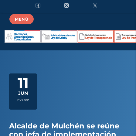
MENÚ
11
JUN
1:38 pm
Alcalde de Mulchén se reúne
con jefa de implementación