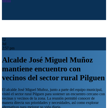
Menú
12
Jul
2:57 pm
Alcalde José Miguel Muñoz
mantiene encuentro con
vecinos del sector rural Pilguen
El alcalde José Miguel Muñoz, junto a parte del equipo municipal,
visitó el sector rural Pilguen para sostener un encuentro cercano con
vecinas y vecinos de la zona. La reunión permitió conocer de
manera directa sus prioridades y necesidades, así como explorar
alternativas para mejorar su vida diaria.