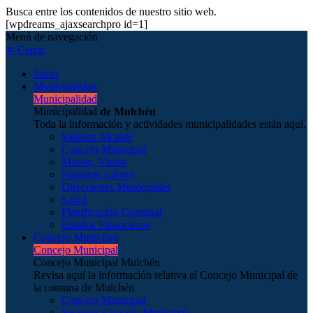
Busca entre los contenidos de nuestro sitio web.
[wpdreams_ajaxsearchpro id=1]
Menú de navegación
✕ Cerrar
Inicio
Municipalidad
Municipalidad
Municipalidad
de Mulchén
Toda la información y actividades municipalidades están aquí.
Saludos Alcalde
Concejo Municipal
Misión, Visión
Nuestros valores
Direcciones Municipales
Salud
Planificación Comunal
Estados Financieros
Concejo Municipal
Concejo Municipal
Concejo Municipal Mulchén
Revisa aquí la información relativa al Concejo Municipal de
la comuna de Mulchén
Concejo Municipal
Sesiones Concejo Municipal