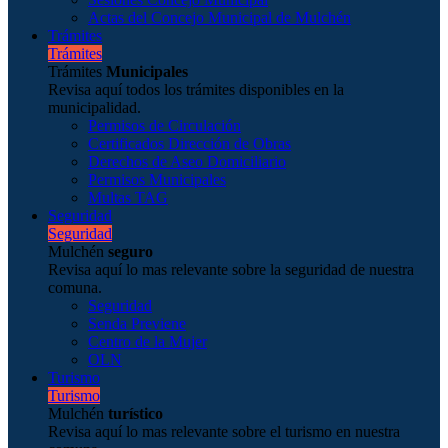
Actas del Concejo Municipal de Mulchén
Trámites
Trámites
Trámites
Municipales
Revisa aquí todos los trámites disponibles en la
municipalidad.
Permisos de Circulación
Certificados Dirección de Obras
Derechos de Aseo Domiciliario
Permisos Municipales
Multas TAG
Seguridad
Seguridad
Mulchén
seguro
Revisa aquí lo mas relevante sobre la seguridad de nuestra
comuna.
Seguridad
Senda Previene
Centro de la Mujer
OLN
Turismo
Turismo
Mulchén
turístico
Revisa aquí lo mas relevante sobre el turismo en nuestra