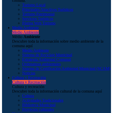
comuna.
Turismo Local
Principales Atractivos Turísticos
Turismo Patrimonial
Servicios Turísticos
Página Web Turismo
Medio Ambiente
Medio Ambiente
Médio
Ambiente
Descubre toda la información sobre medio ambiente de la
comuna aquí
Medio Ambiente
Sistema de Reciclaje Municipal
Estrategia Ambiental Comunal
Ordenanzas ambientales
Sistema de Certificación Ambiental Municipal (SCAM)
Noticias
Cultura y Recreación
Cultura y Recreación
Cultura y recreación
Descubre toda la información cultural de la comuna aquí
Cultura
Actividades Tradicionales
Biblioteca Municipal
Proyectos culturales