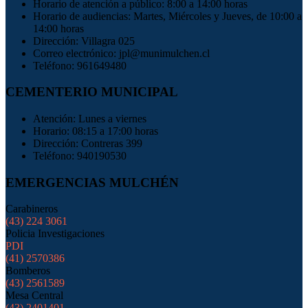
Horario de atención a público: 8:00 a 14:00 horas
Horario de audiencias: Martes, Miércoles y Jueves, de 10:00 a
14:00 horas
Dirección: Villagra 025
Correo electrónico: jpl@munimulchen.cl
Teléfono: 961649480
CEMENTERIO MUNICIPAL
Atención: Lunes a viernes
Horario: 08:15 a 17:00 horas
Dirección: Contreras 399
Teléfono: 940190530
EMERGENCIAS MULCHÉN
Carabineros
(43) 224 3061
Policia Investigaciones
PDI
(41) 2570386
Bomberos
(43) 2561589
Mesa Central
(43) 2401401