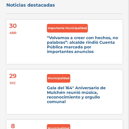
Noticias destacadas
30
Importante Municipalidad
ABR
“Volvamos a creer con hechos, no
palabras”: alcalde rindió Cuenta
Pública marcada por
importantes anuncios
29
Municipalidad
DIC
Gala del 164° Aniversario de
Mulchén reunió música,
reconocimiento y orgullo
comunal
8
Municipalidad