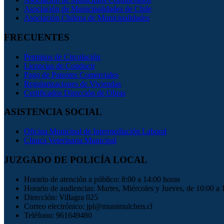
Asociación de Municipalidades de Chile
Asociación Chilena de Municipalidades
FRECUENTES
Permisos de Circulación
Licencias de Conducir
Pago de Patentes Comerciales
Regularizaciones de Viviendas
Certificados Dirección de Obras
ASISTENCIA SOCIAL
Oficina Municipal de Intermediación Laboral
Clinica Veterinaria Municipal
JUZGADO DE POLICÍA LOCAL
Horario de atención a público: 8:00 a 14:00 horas
Horario de audiencias: Martes, Miércoles y Jueves, de 10:00 a 
Dirección: Villagra 025
Correo electrónico: jpl@munimulchen.cl
Teléfono: 961649480