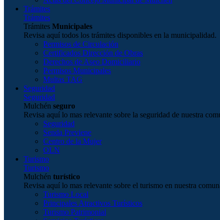
Trámites
Trámites
Trámites
Municipales
Revisa aquí todos los trámites disponibles en la municipalidad.
Permisos de Circulación
Certificados Dirección de Obras
Derechos de Aseo Domiciliario
Permisos Municipales
Multas TAG
Seguridad
Seguridad
Mulchén
seguro
Revisa aquí lo mas relevante sobre la seguridad de nuestra com
Seguridad
Senda Previene
Centro de la Mujer
OLN
Turismo
Turismo
Mulchén
turístico
Revisa aquí lo mas relevante sobre el turismo en nuestra comun
Turismo Local
Principales Atractivos Turísticos
Turismo Patrimonial