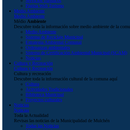
Servicios Turísticos
Página Web Turismo
Medio Ambiente
Medio Ambiente
Médio
Ambiente
Descubre toda la información sobre medio ambiente de la com
Medio Ambiente
Sistema de Reciclaje Municipal
Estrategia Ambiental Comunal
Ordenanzas ambientales
Sistema de Certificación Ambiental Municipal (SCAM)
Noticias
Cultura y Recreación
Cultura y Recreación
Cultura y recreación
Descubre toda la información cultural de la comuna aquí
Cultura
Actividades Tradicionales
Biblioteca Municipal
Proyectos culturales
Noticias
Noticias
Toda la Actualidad
Revisas las noticias de la Municipalidad de Mulchén
Todas las Noticias