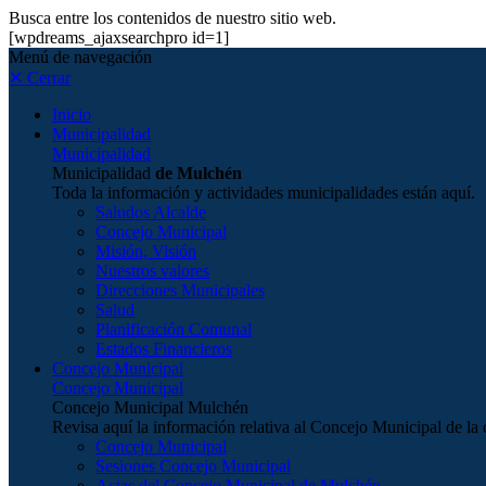
Busca entre los contenidos de nuestro sitio web.
[wpdreams_ajaxsearchpro id=1]
Menú de navegación
✕ Cerrar
Inicio
Municipalidad
Municipalidad
Municipalidad
de Mulchén
Toda la información y actividades municipalidades están aquí.
Saludos Alcalde
Concejo Municipal
Misión, Visión
Nuestros valores
Direcciones Municipales
Salud
Planificación Comunal
Estados Financieros
Concejo Municipal
Concejo Municipal
Concejo Municipal Mulchén
Revisa aquí la información relativa al Concejo Municipal de 
Concejo Municipal
Sesiones Concejo Municipal
Actas del Concejo Municipal de Mulchén