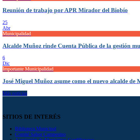
Reunión de trabajo por APR Mirador del Biobío
25
Abr
Municipalidad
Alcalde Muñoz rinde Cuenta Pública de la gestión mu
6
Dic
Importante Municipalidad
José Miguel Muñoz asume como el nuevo alcalde de 
Más noticias
SITIOS DE INTERÉS
Biblioteca Municipal
Comité Sabor Campesino
Asociación de Municipios Cordilleranos