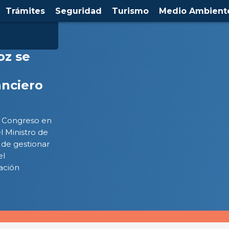
Trámites
Seguridad
Turismo
Medio Ambient
oz se
anciero
el Congreso en
l Ministro de
 de gestionar
el
ación