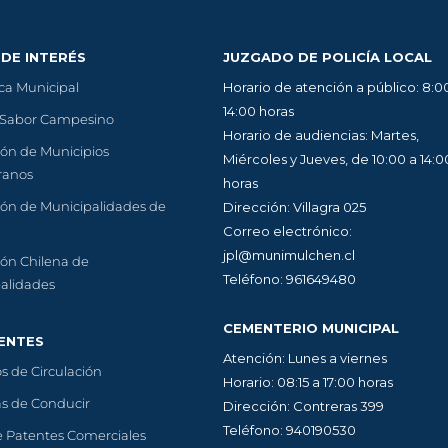
 DE INTERÉS
JUZGADO DE POLICÍA LOCAL
eca Municipal
Horario de atención a público: 8:0
14:00 horas
 Sabor Campesino
Horario de audiencias: Martes,
ión de Municipios
Miércoles y Jueves, de 10:00 a 14:0
eranos
horas
ión de Municipalidades de
Dirección: Villagra 025
Correo electrónico:
jpl@munimulchen.cl
ión Chilena de
Teléfono: 961649480
alidades
CEMENTERIO MUNICIPAL
ENTES
Atención: Lunes a viernes
s de Circulación
Horario: 08:15 a 17:00 horas
as de Conducir
Dirección: Contreras 399
Teléfono: 940190530
 Patentes Comerciales