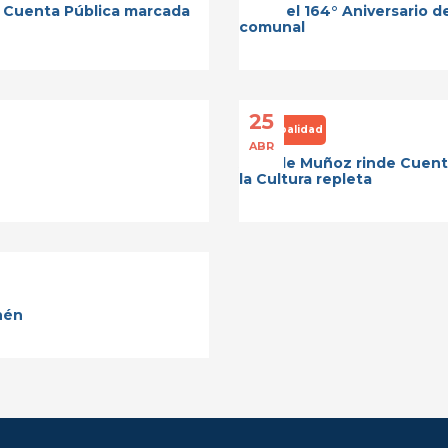
ió Cuenta Pública marcada
Gala del 164° Aniversario 
comunal
25
Municipalidad
ABR
Alcalde Muñoz rinde Cuenta
la Cultura repleta
hén