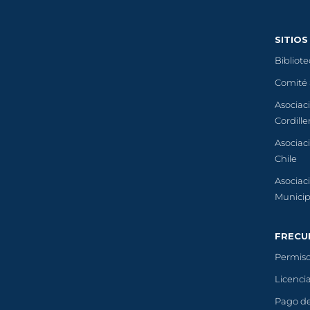
SITIOS
Bibliot
Comité
Asociac
Cordill
Asociac
Chile
Asociac
Municip
FRECU
Permiso
Licenci
Pago de