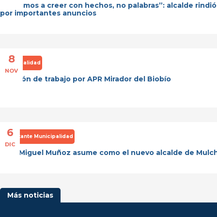
“Volvamos a creer con hechos, no palabras”: alcalde rind
por importantes anuncios
8
Municipalidad
NOV
Reunión de trabajo por APR Mirador del Biobío
6
Importante Municipalidad
DIC
José Miguel Muñoz asume como el nuevo alcalde de Mulc
Más noticias