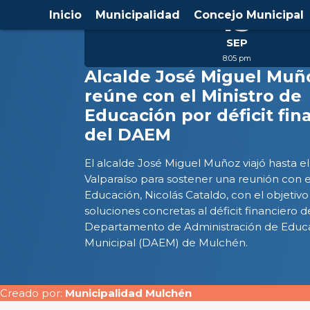
15
Inicio
Municipalidad
Concejo Municipal
SEP
8:05 pm
Alcalde José Miguel Muñ
reúne con el Ministro de
Educación por déficit fin
del DAEM
El alcalde José Miguel Muñoz viajó hasta 
Valparaíso para sostener una reunión con e
Educación, Nicolás Cataldo, con el objetivo
soluciones concretas al déficit financiero d
Departamento de Administración de Educ
Municipal (DAEM) de Mulchén.
Creado por:
Municipalidad Mulchén