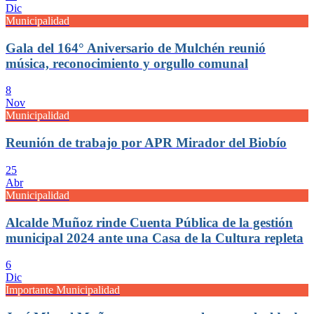
Dic
Municipalidad
Gala del 164° Aniversario de Mulchén reunió
música, reconocimiento y orgullo comunal
8
Nov
Municipalidad
Reunión de trabajo por APR Mirador del Biobío
25
Abr
Municipalidad
Alcalde Muñoz rinde Cuenta Pública de la gestión
municipal 2024 ante una Casa de la Cultura repleta
6
Dic
Importante Municipalidad