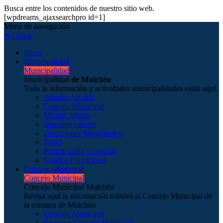
Busca entre los contenidos de nuestro sitio web.
[wpdreams_ajaxsearchpro id=1]
Menú de navegación
✕ Cerrar
Inicio
Municipalidad
Municipalidad
Municipalidad
de Mulchén
Toda la información y actividades municipalidades están aquí.
Saludos Alcalde
Concejo Municipal
Misión, Visión
Nuestros valores
Direcciones Municipales
Salud
Planificación Comunal
Estados Financieros
Concejo Municipal
Concejo Municipal
Concejo Municipal Mulchén
Revisa aquí la información relativa al Concejo Municipal de
la comuna de Mulchén
Concejo Municipal
Sesiones Concejo Municipal