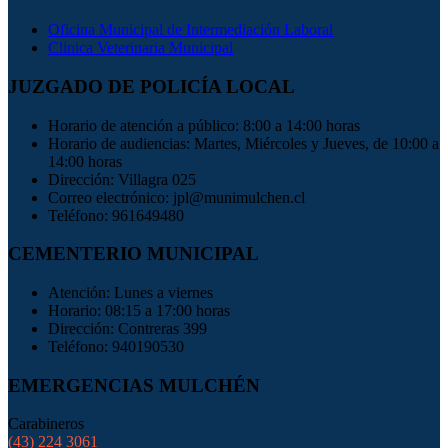
Oficina Municipal de Intermediación Laboral
Clinica Veterinaria Municipal
JUZGADO DE POLICÍA LOCAL
Horario de atención a público: 8:00 a 14:00 horas
Horario de audiencias: Martes, Miércoles y Jueves, de 10:00 a
14:00 horas
Dirección: Villagra 025
Correo electrónico: jpl@munimulchen.cl
Teléfono: 961649480
CEMENTERIO MUNICIPAL
Atención: Lunes a viernes
Horario: 08:15 a 17:00 horas
Dirección: Contreras 399
Teléfono: 940190530
EMERGENCIAS MULCHÉN
Carabineros
(43) 224 3061