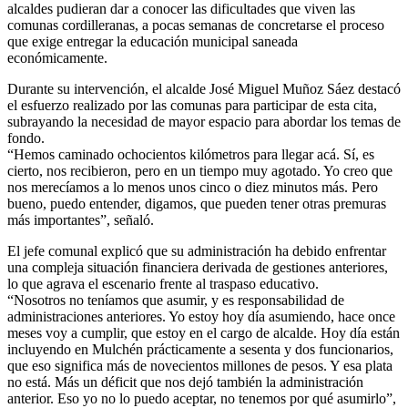
alcaldes pudieran dar a conocer las dificultades que viven las
comunas cordilleranas, a pocas semanas de concretarse el proceso
que exige entregar la educación municipal saneada
económicamente.
Durante su intervención, el alcalde José Miguel Muñoz Sáez destacó
el esfuerzo realizado por las comunas para participar de esta cita,
subrayando la necesidad de mayor espacio para abordar los temas de
fondo.
“Hemos caminado ochocientos kilómetros para llegar acá. Sí, es
cierto, nos recibieron, pero en un tiempo muy agotado. Yo creo que
nos merecíamos a lo menos unos cinco o diez minutos más. Pero
bueno, puedo entender, digamos, que pueden tener otras premuras
más importantes”, señaló.
El jefe comunal explicó que su administración ha debido enfrentar
una compleja situación financiera derivada de gestiones anteriores,
lo que agrava el escenario frente al traspaso educativo.
“Nosotros no teníamos que asumir, y es responsabilidad de
administraciones anteriores. Yo estoy hoy día asumiendo, hace once
meses voy a cumplir, que estoy en el cargo de alcalde. Hoy día están
incluyendo en Mulchén prácticamente a sesenta y dos funcionarios,
que eso significa más de novecientos millones de pesos. Y esa plata
no está. Más un déficit que nos dejó también la administración
anterior. Eso yo no lo puedo aceptar, no tenemos por qué asumirlo”,