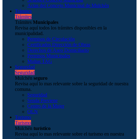
Actas del Concejo Municipal de Mulchén
Trámites
Trámites
Trámites
Municipales
Revisa aquí todos los trámites disponibles en la
municipalidad.
Permisos de Circulación
Certificados Dirección de Obras
Derechos de Aseo Domiciliario
Permisos Municipales
Multas TAG
Seguridad
Seguridad
Mulchén
seguro
Revisa aquí lo mas relevante sobre la seguridad de nuestra
comuna.
Seguridad
Senda Previene
Centro de la Mujer
OLN
Turismo
Turismo
Mulchén
turístico
Revisa aquí lo mas relevante sobre el turismo en nuestra