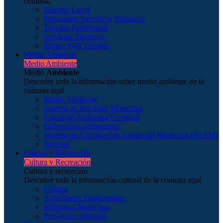
comuna.
Turismo Local
Principales Atractivos Turísticos
Turismo Patrimonial
Servicios Turísticos
Página Web Turismo
Medio Ambiente
Medio Ambiente
Médio
Ambiente
Descubre toda la información sobre medio ambiente de la
comuna aquí
Medio Ambiente
Sistema de Reciclaje Municipal
Estrategia Ambiental Comunal
Ordenanzas ambientales
Sistema de Certificación Ambiental Municipal (SCAM)
Noticias
Cultura y Recreación
Cultura y Recreación
Cultura y recreación
Descubre toda la información cultural de la comuna aquí
Cultura
Actividades Tradicionales
Biblioteca Municipal
Proyectos culturales