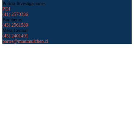
Policia Investigaciones
PDI
(41) 2570386
Bomberos
(43) 2561589
Mesa Central
(43) 2401401
partes@munimulchen.cl