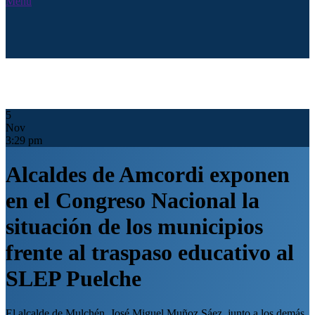
Menú
5
Nov
3:29 pm
Alcaldes de Amcordi exponen
en el Congreso Nacional la
situación de los municipios
frente al traspaso educativo al
SLEP Puelche
El alcalde de Mulchén, José Miguel Muñoz Sáez, junto a los demás