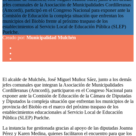
jefes comunales de la Asociación de Municipalidades Cordilleranas
(Amcordi), participó en el Congreso Nacional para exponer ante la
Comisión de Educación la compleja situación que enfrentan los
municipios del Biobío frente al próximo traspaso de los
establecimientos al Servicio Local de Educación Pública (SLEP)
Puelche.
Creado por:
Municipalidad Mulchén
El alcalde de Mulchén, José Miguel Muñoz Sáez, junto a los demás
jefes comunales que integran la Asociación de Municipalidades
Cordilleranas (Amcordi), participaron en el Congreso Nacional para
exponer ante la Comisión de Educación de la Cámara de Diputadas
y Diputados la compleja situación que enfrentan los municipios de la
provincia del Biobío en el marco del próximo traspaso de los
establecimientos educacionales al Servicio Local de Educación
Pública (SLEP) Puelche.
La instancia fue gestionada gracias al apoyo de las diputadas Joanna
Pérez y Karen Medina, quienes facilitaron el encuentro para que los