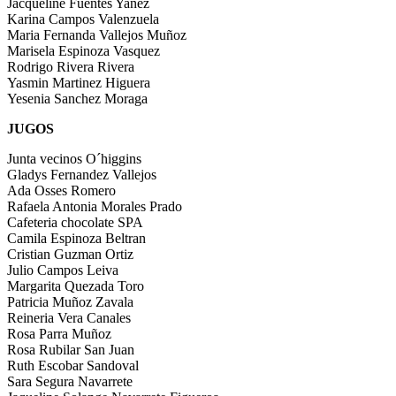
Jacqueline Fuentes Yañez
Karina Campos Valenzuela
Maria Fernanda Vallejos Muñoz
Marisela Espinoza Vasquez
Rodrigo Rivera Rivera
Yasmin Martinez Higuera
Yesenia Sanchez Moraga
JUGOS
Junta vecinos O´higgins
Gladys Fernandez Vallejos
Ada Osses Romero
Rafaela Antonia Morales Prado
Cafeteria chocolate SPA
Camila Espinoza Beltran
Cristian Guzman Ortiz
Julio Campos Leiva
Margarita Quezada Toro
Patricia Muñoz Zavala
Reineria Vera Canales
Rosa Parra Muñoz
Rosa Rubilar San Juan
Ruth Escobar Sandoval
Sara Segura Navarrete