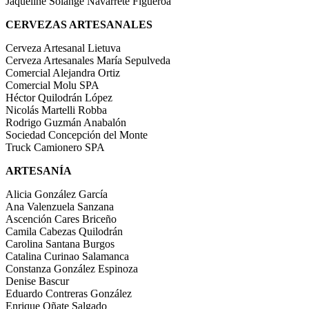
Jaqueline Solange Navarrete Figueroa
CERVEZAS ARTESANALES
Cerveza Artesanal Lietuva
Cerveza Artesanales María Sepulveda
Comercial Alejandra Ortiz
Comercial Molu SPA
Héctor Quilodrán López
Nicolás Martelli Robba
Rodrigo Guzmán Anabalón
Sociedad Concepción del Monte
Truck Camionero SPA
ARTESANÍA
Alicia González García
Ana Valenzuela Sanzana
Ascención Cares Briceño
Camila Cabezas Quilodrán
Carolina Santana Burgos
Catalina Curinao Salamanca
Constanza González Espinoza
Denise Bascur
Eduardo Contreras González
Enrique Oñate Salgado