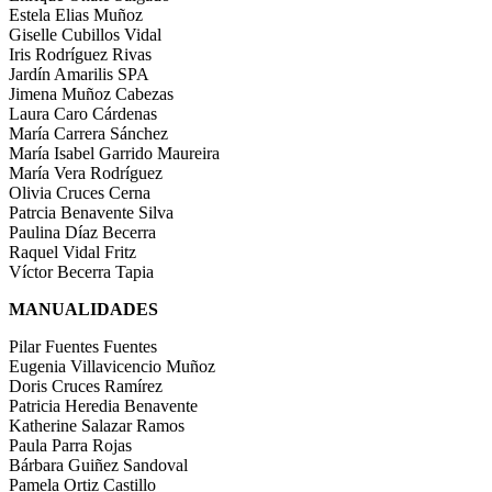
Estela Elias Muñoz
Giselle Cubillos Vidal
Iris Rodríguez Rivas
Jardín Amarilis SPA
Jimena Muñoz Cabezas
Laura Caro Cárdenas
María Carrera Sánchez
María Isabel Garrido Maureira
María Vera Rodríguez
Olivia Cruces Cerna
Patrcia Benavente Silva
Paulina Díaz Becerra
Raquel Vidal Fritz
Víctor Becerra Tapia
MANUALIDADES
Pilar Fuentes Fuentes
Eugenia Villavicencio Muñoz
Doris Cruces Ramírez
Patricia Heredia Benavente
Katherine Salazar Ramos
Paula Parra Rojas
Bárbara Guiñez Sandoval
Pamela Ortiz Castillo