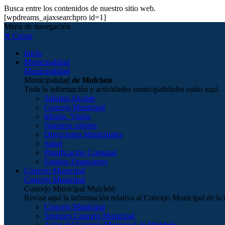
Busca entre los contenidos de nuestro sitio web.
[wpdreams_ajaxsearchpro id=1]
Menú de navegación
✕ Cerrar
Inicio
Municipalidad
Municipalidad
Municipalidad
de Mulchén
Toda la información y actividades municipalidades están aquí.
Saludos Alcalde
Concejo Municipal
Misión, Visión
Nuestros valores
Direcciones Municipales
Salud
Planificación Comunal
Estados Financieros
Concejo Municipal
Concejo Municipal
Concejo Municipal Mulchén
Revisa aquí la información relativa al Concejo Municipal de 
Concejo Municipal
Sesiones Concejo Municipal
Actas del Concejo Municipal de Mulchén