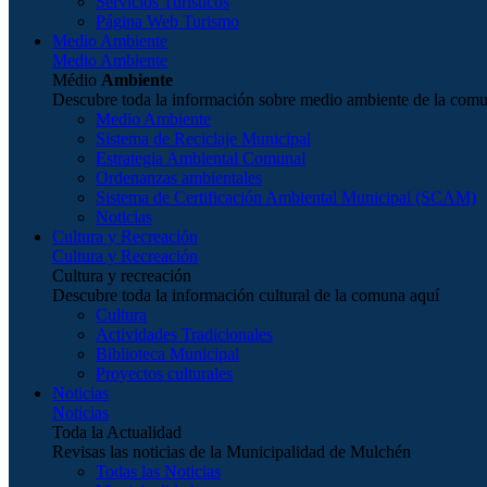
Servicios Turísticos
Página Web Turismo
Medio Ambiente
Medio Ambiente
Médio
Ambiente
Descubre toda la información sobre medio ambiente de la com
Medio Ambiente
Sistema de Reciclaje Municipal
Estrategia Ambiental Comunal
Ordenanzas ambientales
Sistema de Certificación Ambiental Municipal (SCAM)
Noticias
Cultura y Recreación
Cultura y Recreación
Cultura y recreación
Descubre toda la información cultural de la comuna aquí
Cultura
Actividades Tradicionales
Biblioteca Municipal
Proyectos culturales
Noticias
Noticias
Toda la Actualidad
Revisas las noticias de la Municipalidad de Mulchén
Todas las Noticias