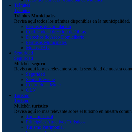
Trámites
Trámites
Trámites
Municipales
Revisa aquí todos los trámites disponibles en la municipalidad.
Permisos de Circulación
Certificados Dirección de Obras
Derechos de Aseo Domiciliario
Permisos Municipales
Multas TAG
Seguridad
Seguridad
Mulchén
seguro
Revisa aquí lo mas relevante sobre la seguridad de nuestra com
Seguridad
Senda Previene
Centro de la Mujer
OLN
Turismo
Turismo
Mulchén
turístico
Revisa aquí lo mas relevante sobre el turismo en nuestra comun
Turismo Local
Principales Atractivos Turísticos
Turismo Patrimonial