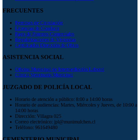
FRECUENTES
Permisos de Circulación
Licencias de Conducir
Pago de Patentes Comerciales
Regularizaciones de Viviendas
Certificados Dirección de Obras
ASISTENCIA SOCIAL
Oficina Municipal de Intermediación Laboral
Clinica Veterinaria Municipal
JUZGADO DE POLICÍA LOCAL
Horario de atención a público: 8:00 a 14:00 horas
Horario de audiencias: Martes, Miércoles y Jueves, de 10:00 a
14:00 horas
Dirección: Villagra 025
Correo electrónico: jpl@munimulchen.cl
Teléfono: 961649480
CEMENTERIO MUNICIPAL