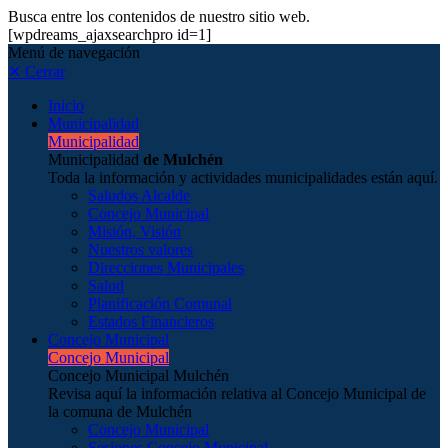
Busca entre los contenidos de nuestro sitio web.
[wpdreams_ajaxsearchpro id=1]
Menú de navegación
✕ Cerrar
Inicio
Municipalidad
Municipalidad
Municipalidad
de Mulchén
Toda la información y actividades municipalidades están aquí.
Saludos Alcalde
Concejo Municipal
Misión, Visión
Nuestros valores
Direcciones Municipales
Salud
Planificación Comunal
Estados Financieros
Concejo Municipal
Concejo Municipal
Concejo Municipal Mulchén
Revisa aquí la información relativa al Concejo Municipal de
la comuna de Mulchén
Concejo Municipal
Sesiones Concejo Municipal