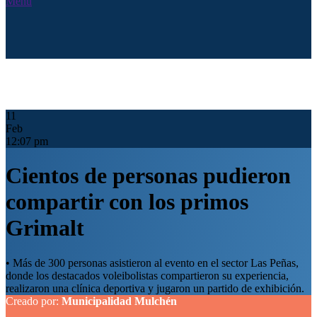
Menú
11
Feb
12:07 pm
Cientos de personas pudieron
compartir con los primos
Grimalt
• Más de 300 personas asistieron al evento en el sector Las Peñas,
donde los destacados voleibolistas compartieron su experiencia,
realizaron una clínica deportiva y jugaron un partido de exhibición.
Creado por:
Municipalidad Mulchén