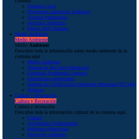
comuna.
Turismo Local
Principales Atractivos Turísticos
Turismo Patrimonial
Servicios Turísticos
Página Web Turismo
Medio Ambiente
Medio Ambiente
Médio
Ambiente
Descubre toda la información sobre medio ambiente de la
comuna aquí
Medio Ambiente
Sistema de Reciclaje Municipal
Estrategia Ambiental Comunal
Ordenanzas ambientales
Sistema de Certificación Ambiental Municipal (SCAM)
Noticias
Cultura y Recreación
Cultura y Recreación
Cultura y recreación
Descubre toda la información cultural de la comuna aquí
Cultura
Actividades Tradicionales
Biblioteca Municipal
Proyectos culturales