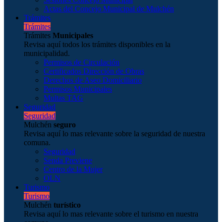
Actas del Concejo Municipal de Mulchén
Trámites
Trámites
Trámites
Municipales
Revisa aquí todos los trámites disponibles en la
municipalidad.
Permisos de Circulación
Certificados Dirección de Obras
Derechos de Aseo Domiciliario
Permisos Municipales
Multas TAG
Seguridad
Seguridad
Mulchén
seguro
Revisa aquí lo mas relevante sobre la seguridad de nuestra
comuna.
Seguridad
Senda Previene
Centro de la Mujer
OLN
Turismo
Turismo
Mulchén
turístico
Revisa aquí lo mas relevante sobre el turismo en nuestra