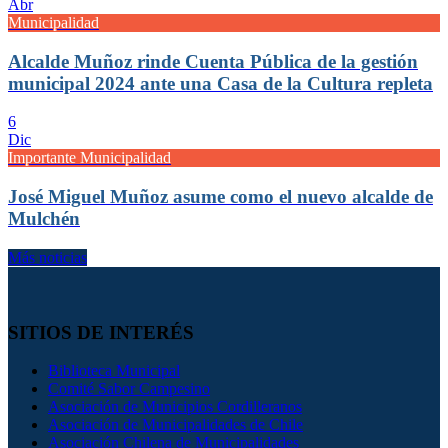
Abr
Municipalidad
Alcalde Muñoz rinde Cuenta Pública de la gestión
municipal 2024 ante una Casa de la Cultura repleta
6
Dic
Importante Municipalidad
José Miguel Muñoz asume como el nuevo alcalde de
Mulchén
Más noticias
SITIOS DE INTERÉS
Biblioteca Municipal
Comité Sabor Campesino
Asociación de Municipios Cordilleranos
Asociación de Municipalidades de Chile
Asociación Chilena de Municipalidades