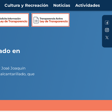
Cultura y Recreación
Noticias
Actividades
lado en
r José Joaquín
alcantarillado, que