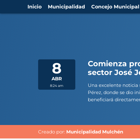
Inicio
Municipalidad
Concejo Municipal
Comienza pro
8
sector José 
ABR
Una excelente noticia 
8:24 am
Pérez, donde se dio in
beneficiará directamen
Creado por:
Municipalidad Mulchén