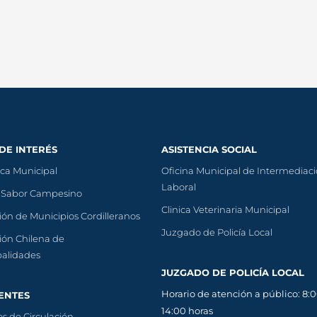
 DE INTERÉS
ASISTENCIA SOCIAL
eca Municipal
Oficina Municipal de Intermediac
Laboral
 Sabor Campesino
Clinica Veterinaria Municipal
ión de Municipios Cordilleranos
Juzgado de Policía Local
ión Chilena de
palidades
JUZGADO DE POLICÍA LOCAL
Horario de atención a público: 8:0
ENTES
14:00 horas
s de Circulación