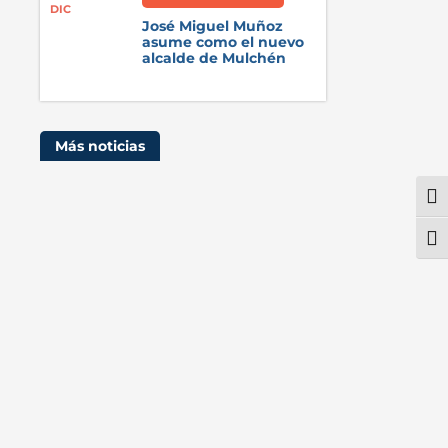
DIC
José Miguel Muñoz
asume como el nuevo
alcalde de Mulchén
Más noticias
Alte
Alte