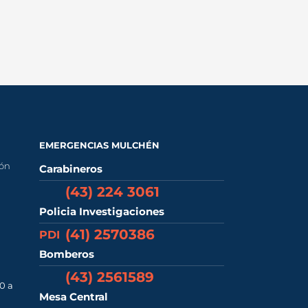
EMERGENCIAS MULCHÉN
ión
Carabineros
(43) 224 3061
Policia Investigaciones
(41) 2570386
PDI
Bomberos
(43) 2561589
0 a
Mesa Central