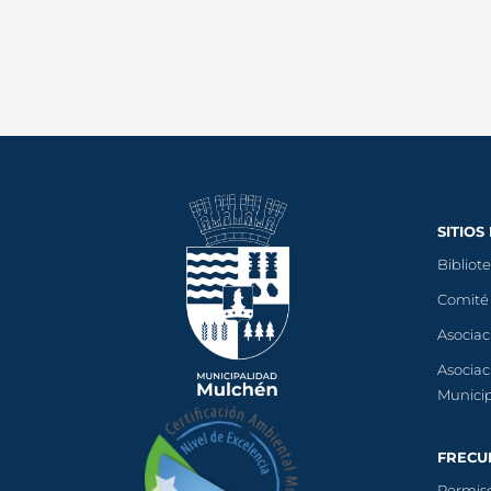
SITIOS
Bibliot
Comité
Asociac
Asociac
Munici
FRECU
Permiso