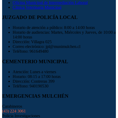
Oficina Municipal de Intermediación Laboral
Clinica Veterinaria Municipal
JUZGADO DE POLICÍA LOCAL
Horario de atención a público: 8:00 a 14:00 horas
Horario de audiencias: Martes, Miércoles y Jueves, de 10:00 a
14:00 horas
Dirección: Villagra 025
Correo electrónico: jpl@munimulchen.cl
Teléfono: 961649480
CEMENTERIO MUNICIPAL
Atención: Lunes a viernes
Horario: 08:15 a 17:00 horas
Dirección: Contreras 399
Teléfono: 940190530
EMERGENCIAS MULCHÉN
Carabineros
(43) 224 3061
Policia Investigaciones