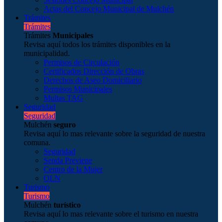
Actas del Concejo Municipal de Mulchén
Trámites
Trámites
Trámites
Municipales
Revisa aquí todos los trámites disponibles en la
municipalidad.
Permisos de Circulación
Certificados Dirección de Obras
Derechos de Aseo Domiciliario
Permisos Municipales
Multas TAG
Seguridad
Seguridad
Mulchén
seguro
Revisa aquí lo mas relevante sobre la seguridad de nuestra
comuna.
Seguridad
Senda Previene
Centro de la Mujer
OLN
Turismo
Turismo
Mulchén
turístico
Revisa aquí lo mas relevante sobre el turismo en nuestra