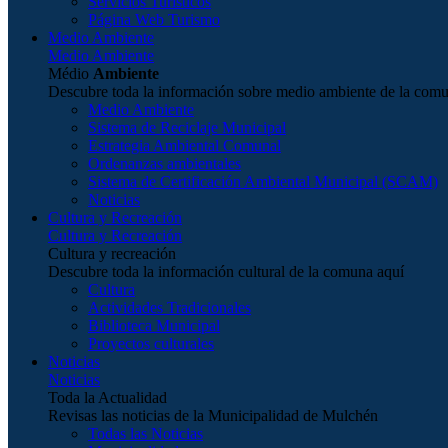
Servicios Turísticos
Página Web Turismo
Medio Ambiente
Medio Ambiente
Médio
Ambiente
Descubre toda la información sobre medio ambiente de la com
Medio Ambiente
Sistema de Reciclaje Municipal
Estrategia Ambiental Comunal
Ordenanzas ambientales
Sistema de Certificación Ambiental Municipal (SCAM)
Noticias
Cultura y Recreación
Cultura y Recreación
Cultura y recreación
Descubre toda la información cultural de la comuna aquí
Cultura
Actividades Tradicionales
Biblioteca Municipal
Proyectos culturales
Noticias
Noticias
Toda la Actualidad
Revisas las noticias de la Municipalidad de Mulchén
Todas las Noticias