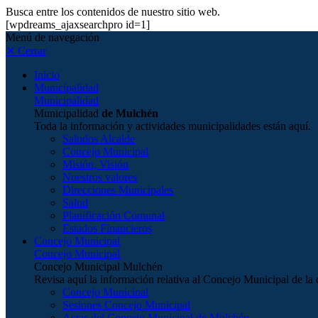
Busca entre los contenidos de nuestro sitio web.
[wpdreams_ajaxsearchpro id=1]
Menú de navegación
✕ Cerrar
Inicio
Municipalidad
Municipalidad
Municipalidad
de Mulchén
Toda la información y actividades municipalidades están aquí.
Saludos Alcalde
Concejo Municipal
Misión, Visión
Nuestros valores
Direcciones Municipales
Salud
Planificación Comunal
Estados Financieros
Concejo Municipal
Concejo Municipal
Concejo Municipal Mulchén
Revisa aquí la información relativa al Concejo Municipal de 
Concejo Municipal
Sesiones Concejo Municipal
Actas del Concejo Municipal de Mulchén