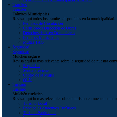
Trámites
Trámites
Trámites
Municipales
Revisa aquí todos los trámites disponibles en la municipalidad.
Permisos de Circulación
Certificados Dirección de Obras
Derechos de Aseo Domiciliario
Permisos Municipales
Multas TAG
Seguridad
Seguridad
Mulchén
seguro
Revisa aquí lo mas relevante sobre la seguridad de nuestra com
Seguridad
Senda Previene
Centro de la Mujer
OLN
Turismo
Turismo
Mulchén
turístico
Revisa aquí lo mas relevante sobre el turismo en nuestra comun
Turismo Local
Principales Atractivos Turísticos
Turismo Patrimonial