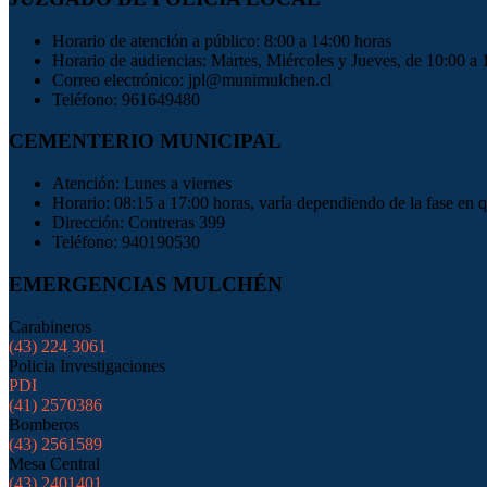
Horario de atención a público: 8:00 a 14:00 horas
Horario de audiencias: Martes, Miércoles y Jueves, de 10:00 a 
Correo electrónico: jpl@munimulchen.cl
Teléfono: 961649480
CEMENTERIO MUNICIPAL
Atención: Lunes a viernes
Horario: 08:15 a 17:00 horas, varía dependiendo de la fase en 
Dirección: Contreras 399
Teléfono: 940190530
EMERGENCIAS MULCHÉN
Carabineros
(43) 224 3061
Policia Investigaciones
PDI
(41) 2570386
Bomberos
(43) 2561589
Mesa Central
(43) 2401401