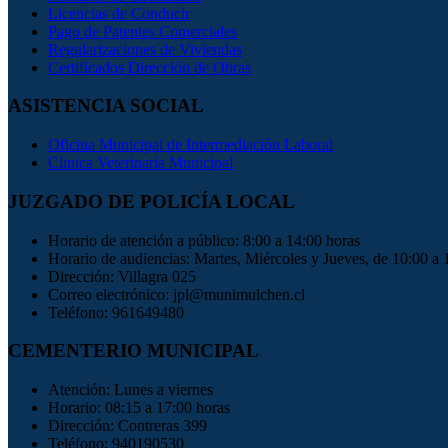
Licencias de Conducir
Pago de Patentes Comerciales
Regularizaciones de Viviendas
Certificados Dirección de Obras
ASISTENCIA SOCIAL
Oficina Municipal de Intermediación Laboral
Clinica Veterinaria Municipal
JUZGADO DE POLICÍA LOCAL
Horario de atención a público: 8:00 a 14:00 horas
Horario de audiencias: Martes, Miércoles y Jueves, de 10:00 a 
Dirección: Villagra 025
Correo electrónico: jpl@munimulchen.cl
Teléfono: 961649480
CEMENTERIO MUNICIPAL
Atención: Lunes a viernes
Horario: 08:15 a 17:00 horas
Dirección: Contreras 399
Teléfono: 940190530