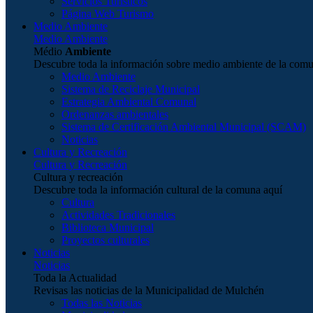
Servicios Turísticos
Página Web Turismo
Medio Ambiente
Medio Ambiente
Médio
Ambiente
Descubre toda la información sobre medio ambiente de la com
Medio Ambiente
Sistema de Reciclaje Municipal
Estrategia Ambiental Comunal
Ordenanzas ambientales
Sistema de Certificación Ambiental Municipal (SCAM)
Noticias
Cultura y Recreación
Cultura y Recreación
Cultura y recreación
Descubre toda la información cultural de la comuna aquí
Cultura
Actividades Tradicionales
Biblioteca Municipal
Proyectos culturales
Noticias
Noticias
Toda la Actualidad
Revisas las noticias de la Municipalidad de Mulchén
Todas las Noticias