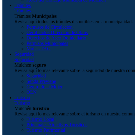
Trámites
Trámites
Trámites
Municipales
Revisa aquí todos los trámites disponibles en la municipalidad.
Permisos de Circulación
Certificados Dirección de Obras
Derechos de Aseo Domiciliario
Permisos Municipales
Multas TAG
Seguridad
Seguridad
Mulchén
seguro
Revisa aquí lo mas relevante sobre la seguridad de nuestra com
Seguridad
Senda Previene
Centro de la Mujer
OLN
Turismo
Turismo
Mulchén
turístico
Revisa aquí lo mas relevante sobre el turismo en nuestra comun
Turismo Local
Principales Atractivos Turísticos
Turismo Patrimonial