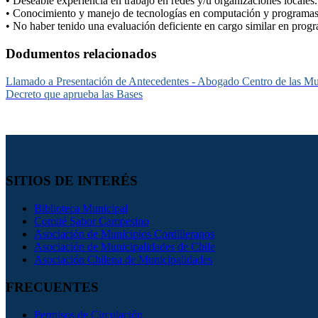
• Deseable experiencia en trabajo en redes y/u organizaciones locales.
• Conocimiento y manejo de tecnologías en computación y programas i
• No haber tenido una evaluación deficiente en cargo similar en pr
Dodumentos relacionados
Llamado a Presentación de Antecedentes - Abogado Centro de las Mu
Decreto que aprueba las Bases
SITIOS DE INTERÉS
Biblioteca Municipal
Comité Sabor Campesino
Asociación de Municipios Cordilleranos
Asociación de Municipalidades de Chile
Asociación Chilena de Municipalidades
FRECUENTES
Permisos de Circulación