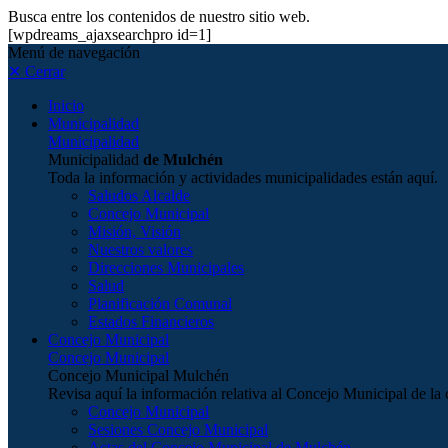
Busca entre los contenidos de nuestro sitio web.
[wpdreams_ajaxsearchpro id=1]
Menú de navegación
✕ Cerrar
Inicio
Municipalidad
Municipalidad
Municipalidad
de Mulchén
Toda la información y actividades municipalidades están aquí.
Saludos Alcalde
Concejo Municipal
Misión, Visión
Nuestros valores
Direcciones Municipales
Salud
Planificación Comunal
Estados Financieros
Concejo Municipal
Concejo Municipal
Concejo Municipal Mulchén
Revisa aquí la información relativa al Concejo Municipal de 
Concejo Municipal
Sesiones Concejo Municipal
Actas del Concejo Municipal de Mulchén