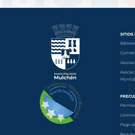
SITIOS
Bibliot
Comité
Asociac
Asociac
Munici
FRECU
Permiso
Licenci
Pago d
Regular