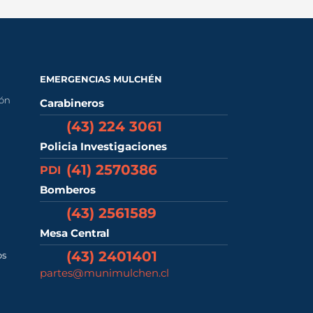
EMERGENCIAS MULCHÉN
ión
Carabineros
(43) 224 3061
Policia Investigaciones
(41) 2570386
PDI
Bomberos
(43) 2561589
Mesa Central
(43) 2401401
os
partes@munimulchen.cl