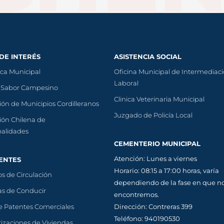
 DE INTERÉS
ASISTENCIA SOCIAL
eca Municipal
Oficina Municipal de Intermediac
Laboral
 Sabor Campesino
Clinica Veterinaria Municipal
ión de Municipios Cordilleranos
Juzgado de Policía Local
ión Chilena de
palidades
CEMENTERIO MUNICIPAL
Atención: Lunes a viernes
ENTES
Horario: 08:15 a 17:00 horas, varía
s de Circulación
dependiendo de la fase en que n
as de Conducir
encontremos.
e Patentes Comerciales
Dirección: Contreras 399
Teléfono: 940190530
izaciones de Viviendas