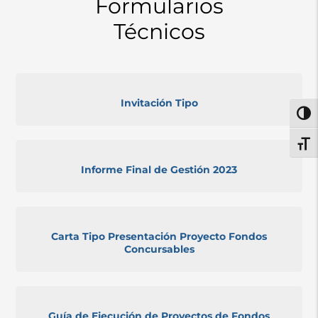
Formularios
Técnicos
Invitación Tipo
Alter
Alter
Informe Final de Gestión 2023
Carta Tipo Presentación Proyecto Fondos
Concursables
Guía de Ejecución de Proyectos de Fondos