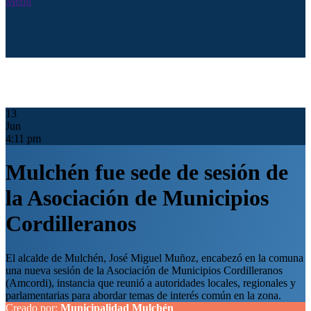
Menú
13
Jun
4:11 pm
Mulchén fue sede de sesión de
la Asociación de Municipios
Cordilleranos
El alcalde de Mulchén, José Miguel Muñoz, encabezó en la comuna
una nueva sesión de la Asociación de Municipios Cordilleranos
(Amcordi), instancia que reunió a autoridades locales, regionales y
parlamentarias para abordar temas de interés común en la zona.
Creado por:
Municipalidad Mulchén