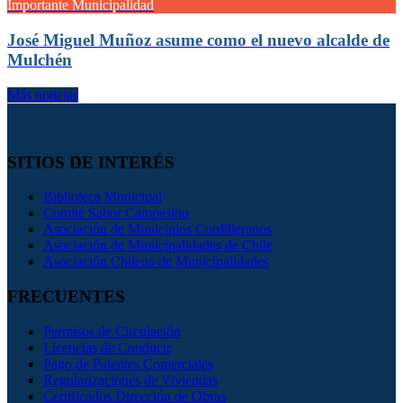
Importante Municipalidad
José Miguel Muñoz asume como el nuevo alcalde de
Mulchén
Más noticias
SITIOS DE INTERÉS
Biblioteca Municipal
Comité Sabor Campesino
Asociación de Municipios Cordilleranos
Asociación de Municipalidades de Chile
Asociación Chilena de Municipalidades
FRECUENTES
Permisos de Circulación
Licencias de Conducir
Pago de Patentes Comerciales
Regularizaciones de Viviendas
Certificados Dirección de Obras