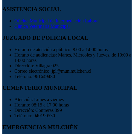
ASISTENCIA SOCIAL
Oficina Municipal de Intermediación Laboral
Clinica Veterinaria Municipal
JUZGADO DE POLICÍA LOCAL
Horario de atención a público: 8:00 a 14:00 horas
Horario de audiencias: Martes, Miércoles y Jueves, de 10:00 a
14:00 horas
Dirección: Villagra 025
Correo electrónico: jpl@munimulchen.cl
Teléfono: 961649480
CEMENTERIO MUNICIPAL
Atención: Lunes a viernes
Horario: 08:15 a 17:00 horas
Dirección: Contreras 399
Teléfono: 940190530
EMERGENCIAS MULCHÉN