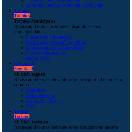
Actas del Concejo Municipal de Mulchén
Trámites
Trámites
Trámites
Municipales
Revisa aquí todos los trámites disponibles en la
municipalidad.
Permisos de Circulación
Certificados Dirección de Obras
Derechos de Aseo Domiciliario
Permisos Municipales
Multas TAG
Seguridad
Seguridad
Mulchén
seguro
Revisa aquí lo mas relevante sobre la seguridad de nuestra
comuna.
Seguridad
Senda Previene
Centro de la Mujer
OLN
Turismo
Turismo
Mulchén
turístico
Revisa aquí lo mas relevante sobre el turismo en nuestra