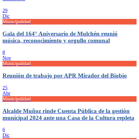
29
Dic
Municipalidad
Gala del 164° Aniversario de Mulchén reunió
música, reconocimiento y orgullo comunal
8
Nov
Municipalidad
Reunión de trabajo por APR Mirador del Biobío
25
Abr
Municipalidad
Alcalde Muñoz rinde Cuenta Pública de la gestión
municipal 2024 ante una Casa de la Cultura repleta
6
Dic