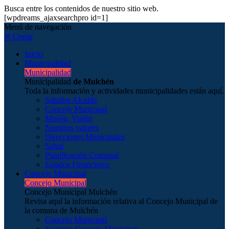
Busca entre los contenidos de nuestro sitio web.
[wpdreams_ajaxsearchpro id=1]
Menú de navegación
✕ Cerrar
Inicio
Municipalidad
Municipalidad
Municipalidad
de Mulchén
Toda la información y actividades municipalidades están aquí.
Saludos Alcalde
Concejo Municipal
Misión, Visión
Nuestros valores
Direcciones Municipales
Salud
Planificación Comunal
Estados Financieros
Concejo Municipal
Concejo Municipal
Concejo Municipal Mulchén
Revisa aquí la información relativa al Concejo Municipal de
la comuna de Mulchén
Concejo Municipal
Sesiones Concejo Municipal