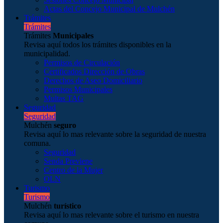
Actas del Concejo Municipal de Mulchén
Trámites
Trámites
Trámites
Municipales
Revisa aquí todos los trámites disponibles en la
municipalidad.
Permisos de Circulación
Certificados Dirección de Obras
Derechos de Aseo Domiciliario
Permisos Municipales
Multas TAG
Seguridad
Seguridad
Mulchén
seguro
Revisa aquí lo mas relevante sobre la seguridad de nuestra
comuna.
Seguridad
Senda Previene
Centro de la Mujer
OLN
Turismo
Turismo
Mulchén
turístico
Revisa aquí lo mas relevante sobre el turismo en nuestra