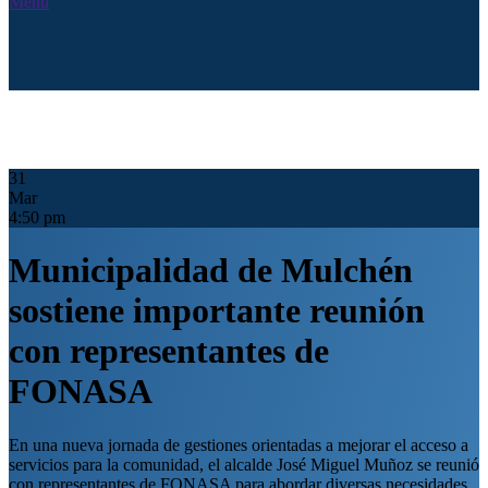
Menú
31
Mar
4:50 pm
Municipalidad de Mulchén
sostiene importante reunión
con representantes de
FONASA
En una nueva jornada de gestiones orientadas a mejorar el acceso a
servicios para la comunidad, el alcalde José Miguel Muñoz se reunió
con representantes de FONASA para abordar diversas necesidades