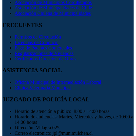
Asociación de Municipios Cordilleranos
Asociación de Municipalidades de Chile
Asociación Chilena de Municipalidades
FRECUENTES
Permisos de Circulación
Licencias de Conducir
Pago de Patentes Comerciales
Regularizaciones de Viviendas
Certificados Dirección de Obras
ASISTENCIA SOCIAL
Oficina Municipal de Intermediación Laboral
Clinica Veterinaria Municipal
JUZGADO DE POLICÍA LOCAL
Horario de atención a público: 8:00 a 14:00 horas
Horario de audiencias: Martes, Miércoles y Jueves, de 10:00 a
14:00 horas
Dirección: Villagra 025
Correo electrónico: jpl@munimulchen.cl