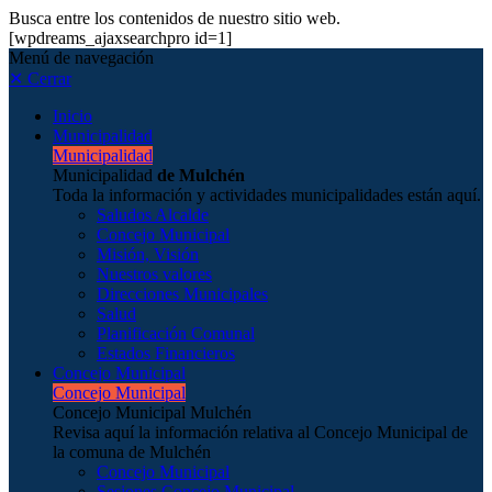
Busca entre los contenidos de nuestro sitio web.
[wpdreams_ajaxsearchpro id=1]
Menú de navegación
✕ Cerrar
Inicio
Municipalidad
Municipalidad
Municipalidad
de Mulchén
Toda la información y actividades municipalidades están aquí.
Saludos Alcalde
Concejo Municipal
Misión, Visión
Nuestros valores
Direcciones Municipales
Salud
Planificación Comunal
Estados Financieros
Concejo Municipal
Concejo Municipal
Concejo Municipal Mulchén
Revisa aquí la información relativa al Concejo Municipal de
la comuna de Mulchén
Concejo Municipal
Sesiones Concejo Municipal