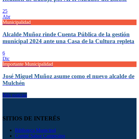
25
Abr
Municipalidad
Alcalde Muñoz rinde Cuenta Pública de la gestión
municipal 2024 ante una Casa de la Cultura repleta
6
Dic
Importante Municipalidad
José Miguel Muñoz asume como el nuevo alcalde de
Mulchén
Más noticias
SITIOS DE INTERÉS
Biblioteca Municipal
Comité Sabor Campesino