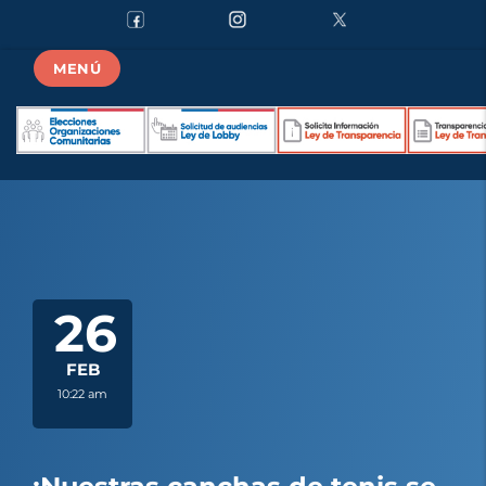
MENÚ
26
FEB
10:22 am