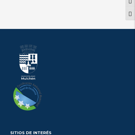
Alte
Alt
SITIOS DE INTERÉS