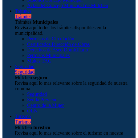
Actas del Concejo Municipal de Mulchén
Trámites
Trámites
Trámites
Municipales
Revisa aquí todos los trámites disponibles en la
municipalidad.
Permisos de Circulación
Certificados Dirección de Obras
Derechos de Aseo Domiciliario
Permisos Municipales
Multas TAG
Seguridad
Seguridad
Mulchén
seguro
Revisa aquí lo mas relevante sobre la seguridad de nuestra
comuna.
Seguridad
Senda Previene
Centro de la Mujer
OLN
Turismo
Turismo
Mulchén
turístico
Revisa aquí lo mas relevante sobre el turismo en nuestra