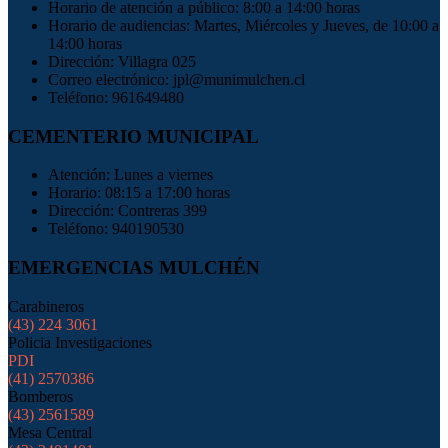
Horario de atención a público: 8:00 a 14:00 horas
Horario de audiencias: Martes, Miércoles y Jueves, de 10:00 a
14:00 horas
Dirección: Villagra 025
Correo electrónico: jpl@munimulchen.cl
Teléfono: 961649480
CEMENTERIO MUNICIPAL
Atención: Lunes a viernes
Horario: 08:15 a 17:00 horas
Dirección: Contreras 399
Teléfono: 940190530
EMERGENCIAS MULCHÉN
Carabineros
(43) 224 3061
Policia Investigaciones
PDI
(41) 2570386
Bomberos
(43) 2561589
Mesa Central