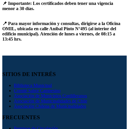
📌 Importante: Los certificados deben tener una vigencia
menor a 30 días.
📍 Para mayor información y consultas, dirigirse a la Oficina
OMIL, ubicada en calle Aníbal Pinto N°495 (al interior del
edificio municipal). Atención de lunes a viernes, de 08:15 a
13:45 hrs.
SITIOS DE INTERÉS
Biblioteca Municipal
Comité Sabor Campesino
Asociación de Municipios Cordilleranos
Asociación de Municipalidades de Chile
Asociación Chilena de Municipalidades
FRECUENTES
Permisos de Circulación