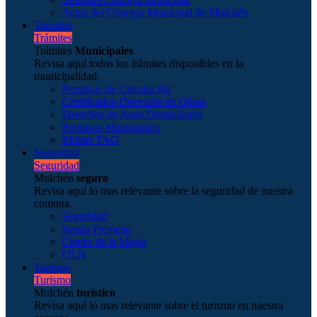
Actas del Concejo Municipal de Mulchén
Trámites
Trámites
Trámites
Municipales
Revisa aquí todos los trámites disponibles en la
municipalidad.
Permisos de Circulación
Certificados Dirección de Obras
Derechos de Aseo Domiciliario
Permisos Municipales
Multas TAG
Seguridad
Seguridad
Mulchén
seguro
Revisa aquí lo mas relevante sobre la seguridad de nuestra
comuna.
Seguridad
Senda Previene
Centro de la Mujer
OLN
Turismo
Turismo
Mulchén
turístico
Revisa aquí lo mas relevante sobre el turismo en nuestra