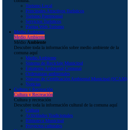
comuna.
Turismo Local
Principales Atractivos Turísticos
Turismo Patrimonial
Servicios Turísticos
Página Web Turismo
Medio Ambiente
Medio Ambiente
Médio
Ambiente
Descubre toda la información sobre medio ambiente de la
comuna aquí
Medio Ambiente
Sistema de Reciclaje Municipal
Estrategia Ambiental Comunal
Ordenanzas ambientales
Sistema de Certificación Ambiental Municipal (SCAM)
Noticias
Cultura y Recreación
Cultura y Recreación
Cultura y recreación
Descubre toda la información cultural de la comuna aquí
Cultura
Actividades Tradicionales
Biblioteca Municipal
Proyectos culturales