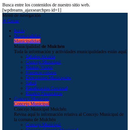
Busca entre los contenidos de nuestro sitio web.
[wpdreams_ajaxsearchpro id=1]
Menú de navegación
✕ Cerrar
Inicio
Municipalidad
Municipalidad
Municipalidad
de Mulchén
Toda la información y actividades municipalidades están aquí.
Saludos Alcalde
Concejo Municipal
Misión, Visión
Nuestros valores
Direcciones Municipales
Salud
Planificación Comunal
Estados Financieros
Concejo Municipal
Concejo Municipal
Concejo Municipal Mulchén
Revisa aquí la información relativa al Concejo Municipal de
la comuna de Mulchén
Concejo Municipal
Sesiones Concejo Municipal