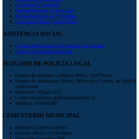
Licencias de Conducir
Pago de Patentes Comerciales
Regularizaciones de Viviendas
Certificados Dirección de Obras
ASISTENCIA SOCIAL
Oficina Municipal de Intermediación Laboral
Clinica Veterinaria Municipal
JUZGADO DE POLICÍA LOCAL
Horario de atención a público: 8:00 a 14:00 horas
Horario de audiencias: Martes, Miércoles y Jueves, de 10:00 a
14:00 horas
Dirección: Villagra 025
Correo electrónico: jpl@munimulchen.cl
Teléfono: 961649480
CEMENTERIO MUNICIPAL
Atención: Lunes a viernes
Horario: 08:15 a 17:00 horas
Dirección: Contreras 399