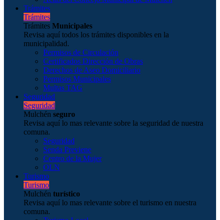
Trámites
Trámites
Trámites
Municipales
Revisa aquí todos los trámites disponibles en la
municipalidad.
Permisos de Circulación
Certificados Dirección de Obras
Derechos de Aseo Domiciliario
Permisos Municipales
Multas TAG
Seguridad
Seguridad
Mulchén
seguro
Revisa aquí lo mas relevante sobre la seguridad de nuestra
comuna.
Seguridad
Senda Previene
Centro de la Mujer
OLN
Turismo
Turismo
Mulchén
turístico
Revisa aquí lo mas relevante sobre el turismo en nuestra
comuna.