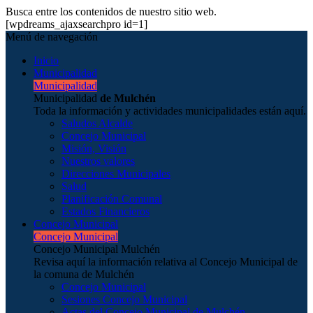
Busca entre los contenidos de nuestro sitio web.
[wpdreams_ajaxsearchpro id=1]
Menú de navegación
Inicio
Municipalidad
Municipalidad
Municipalidad
de Mulchén
Toda la información y actividades municipalidades están aquí.
Saludos Alcalde
Concejo Municipal
Misión, Visión
Nuestros valores
Direcciones Municipales
Salud
Planificación Comunal
Estados Financieros
Concejo Municipal
Concejo Municipal
Concejo Municipal Mulchén
Revisa aquí la información relativa al Concejo Municipal de
la comuna de Mulchén
Concejo Municipal
Sesiones Concejo Municipal
Actas del Concejo Municipal de Mulchén