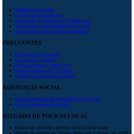
Biblioteca Municipal
Comité Sabor Campesino
Asociación de Municipios Cordilleranos
Asociación de Municipalidades de Chile
Asociación Chilena de Municipalidades
FRECUENTES
Permisos de Circulación
Licencias de Conducir
Pago de Patentes Comerciales
Regularizaciones de Viviendas
Certificados Dirección de Obras
ASISTENCIA SOCIAL
Oficina Municipal de Intermediación Laboral
Clinica Veterinaria Municipal
JUZGADO DE POLICÍA LOCAL
Horario de atención a público: 8:00 a 14:00 horas
Horario de audiencias: Martes, Miércoles y Jueves, de 10:00 a