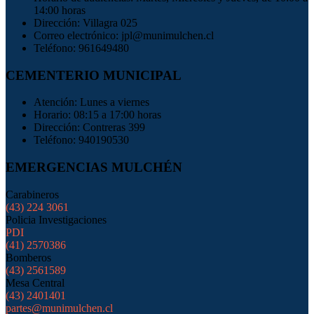
14:00 horas
Dirección: Villagra 025
Correo electrónico: jpl@munimulchen.cl
Teléfono: 961649480
CEMENTERIO MUNICIPAL
Atención: Lunes a viernes
Horario: 08:15 a 17:00 horas
Dirección: Contreras 399
Teléfono: 940190530
EMERGENCIAS MULCHÉN
Carabineros
(43) 224 3061
Policia Investigaciones
PDI
(41) 2570386
Bomberos
(43) 2561589
Mesa Central
(43) 2401401
partes@munimulchen.cl