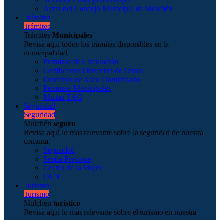
Actas del Concejo Municipal de Mulchén
Trámites
Trámites
Trámites
Municipales
Revisa aquí todos los trámites disponibles en la
municipalidad.
Permisos de Circulación
Certificados Dirección de Obras
Derechos de Aseo Domiciliario
Permisos Municipales
Multas TAG
Seguridad
Seguridad
Mulchén
seguro
Revisa aquí lo mas relevante sobre la seguridad de nuestra
comuna.
Seguridad
Senda Previene
Centro de la Mujer
OLN
Turismo
Turismo
Mulchén
turístico
Revisa aquí lo mas relevante sobre el turismo en nuestra