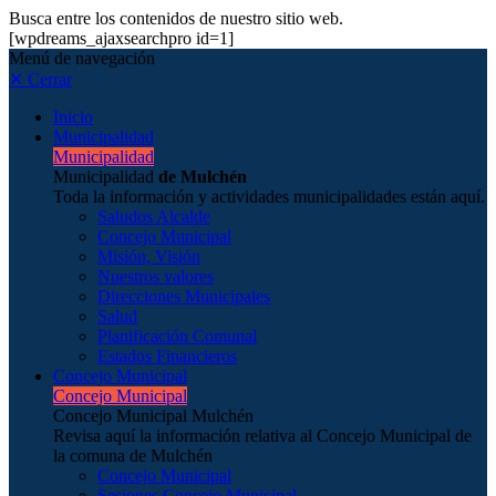
Busca entre los contenidos de nuestro sitio web.
[wpdreams_ajaxsearchpro id=1]
Menú de navegación
✕ Cerrar
Inicio
Municipalidad
Municipalidad
Municipalidad
de Mulchén
Toda la información y actividades municipalidades están aquí.
Saludos Alcalde
Concejo Municipal
Misión, Visión
Nuestros valores
Direcciones Municipales
Salud
Planificación Comunal
Estados Financieros
Concejo Municipal
Concejo Municipal
Concejo Municipal Mulchén
Revisa aquí la información relativa al Concejo Municipal de
la comuna de Mulchén
Concejo Municipal
Sesiones Concejo Municipal