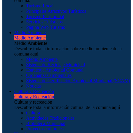
comuna.
Turismo Local
Principales Atractivos Turísticos
Turismo Patrimonial
Servicios Turísticos
Página Web Turismo
Medio Ambiente
Medio Ambiente
Médio
Ambiente
Descubre toda la información sobre medio ambiente de la
comuna aquí
Medio Ambiente
Sistema de Reciclaje Municipal
Estrategia Ambiental Comunal
Ordenanzas ambientales
Sistema de Certificación Ambiental Municipal (SCAM)
Noticias
Cultura y Recreación
Cultura y Recreación
Cultura y recreación
Descubre toda la información cultural de la comuna aquí
Cultura
Actividades Tradicionales
Biblioteca Municipal
Proyectos culturales