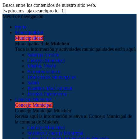
Busca entre los contenidos de nuestro sitio web.
[wpdreams_ajaxsearchpro id=1]
Menú de navegación
Inicio
Municipalidad
Municipalidad
Municipalidad
de Mulchén
Toda la información y actividades municipalidades están aquí.
Saludos Alcalde
Concejo Municipal
Misión, Visión
Nuestros valores
Direcciones Municipales
Salud
Planificación Comunal
Estados Financieros
Concejo Municipal
Concejo Municipal
Concejo Municipal Mulchén
Revisa aquí la información relativa al Concejo Municipal de
la comuna de Mulchén
Concejo Municipal
Sesiones Concejo Municipal
Actas del Concejo Municipal de Mulchén