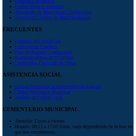
Biblioteca Municipal
Comité Sabor Campesino
Asociación de Municipios Cordilleranos
Asociación Chilena de Municipalidades
FRECUENTES
Permisos de Circulación
Licencias de Conducir
Pago de Patentes Comerciales
Regularizaciones de Viviendas
Certificados Dirección de Obras
ASISTENCIA SOCIAL
Oficina Municipal de Intermediación Laboral
Clinica Veterinaria Municipal
Juzgado de Policía Local
CEMENTERIO MUNICIPAL
Atención: Lunes a viernes
Horario: 08:15 a 17:00 horas, varía dependiendo de la fase en
que nos encontremos.