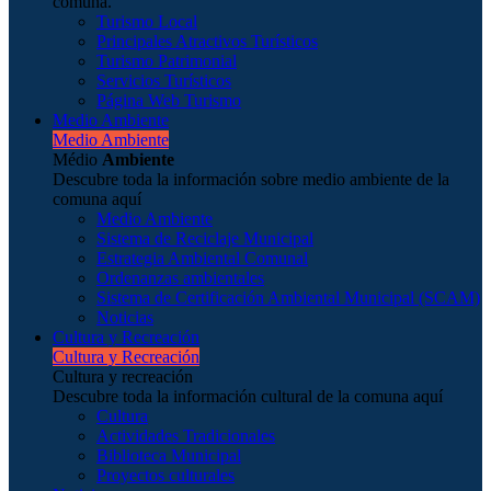
comuna.
Turismo Local
Principales Atractivos Turísticos
Turismo Patrimonial
Servicios Turísticos
Página Web Turismo
Medio Ambiente
Medio Ambiente
Médio
Ambiente
Descubre toda la información sobre medio ambiente de la
comuna aquí
Medio Ambiente
Sistema de Reciclaje Municipal
Estrategia Ambiental Comunal
Ordenanzas ambientales
Sistema de Certificación Ambiental Municipal (SCAM)
Noticias
Cultura y Recreación
Cultura y Recreación
Cultura y recreación
Descubre toda la información cultural de la comuna aquí
Cultura
Actividades Tradicionales
Biblioteca Municipal
Proyectos culturales