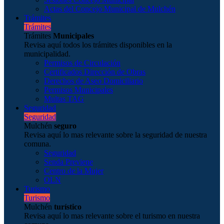
Actas del Concejo Municipal de Mulchén
Trámites
Trámites
Trámites
Municipales
Revisa aquí todos los trámites disponibles en la
municipalidad.
Permisos de Circulación
Certificados Dirección de Obras
Derechos de Aseo Domiciliario
Permisos Municipales
Multas TAG
Seguridad
Seguridad
Mulchén
seguro
Revisa aquí lo mas relevante sobre la seguridad de nuestra
comuna.
Seguridad
Senda Previene
Centro de la Mujer
OLN
Turismo
Turismo
Mulchén
turístico
Revisa aquí lo mas relevante sobre el turismo en nuestra