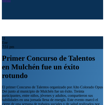
Menú
11
Ene
7:51 pm
Primer Concurso de Talentos
en Mulchén fue un éxito
rotundo
El primer Concurso de Talentos organizado por Alto Colorado Opus
Dei junto al municipio de Mulchén fue un éxito. Treinta
participantes, entre niños, jóvenes y adultos, compartieron sus
habilidades en una jornada llena de energía. Este evento marcó el
cierre de una semana de trabajos sociales y de salud realizados por