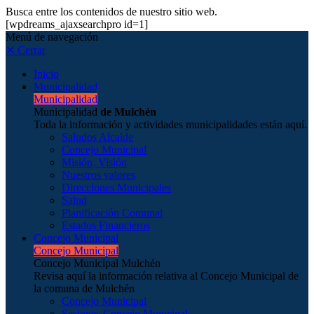
Busca entre los contenidos de nuestro sitio web.
[wpdreams_ajaxsearchpro id=1]
Menú de navegación
✕ Cerrar
Inicio
Municipalidad
Municipalidad
Municipalidad
de Mulchén
Toda la información y actividades municipalidades están aquí.
Saludos Alcalde
Concejo Municipal
Misión, Visión
Nuestros valores
Direcciones Municipales
Salud
Planificación Comunal
Estados Financieros
Concejo Municipal
Concejo Municipal
Concejo Municipal Mulchén
Revisa aquí la información relativa al Concejo Municipal de
la comuna de Mulchén
Concejo Municipal
Sesiones Concejo Municipal