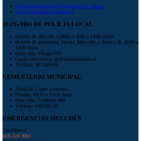
Oficina Municipal de Intermediación Laboral
Clinica Veterinaria Municipal
JUZGADO DE POLICÍA LOCAL
Horario de atención a público: 8:00 a 14:00 horas
Horario de audiencias: Martes, Miércoles y Jueves, de 10:00 a
14:00 horas
Dirección: Villagra 025
Correo electrónico: jpl@munimulchen.cl
Teléfono: 961649480
CEMENTERIO MUNICIPAL
Atención: Lunes a viernes
Horario: 08:15 a 17:00 horas
Dirección: Contreras 399
Teléfono: 940190530
EMERGENCIAS MULCHÉN
Carabineros
(43) 224 3061