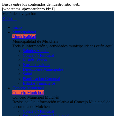
Busca entre los contenidos de nuestro sitio web.
[wpdreams_ajaxsearchpro id=1]
Menú de navegación
✕ Cerrar
Inicio
Municipalidad
Municipalidad
Municipalidad
de Mulchén
Toda la información y actividades municipalidades están aquí.
Saludos Alcalde
Concejo Municipal
Misión, Visión
Nuestros valores
Direcciones Municipales
Salud
Planificación Comunal
Estados Financieros
Concejo Municipal
Concejo Municipal
Concejo Municipal Mulchén
Revisa aquí la información relativa al Concejo Municipal de
la comuna de Mulchén
Concejo Municipal
Sesiones Concejo Municipal