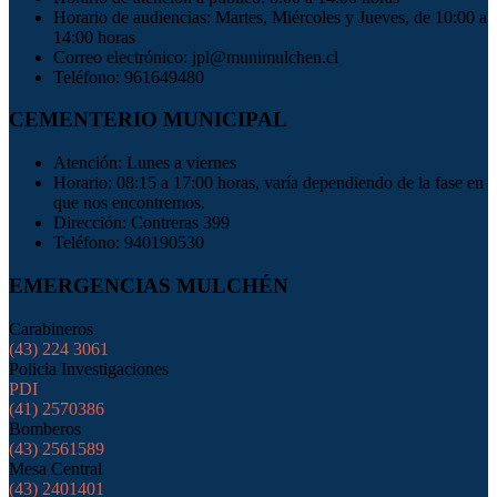
Horario de audiencias: Martes, Miércoles y Jueves, de 10:00 a
14:00 horas
Correo electrónico: jpl@munimulchen.cl
Teléfono: 961649480
CEMENTERIO MUNICIPAL
Atención: Lunes a viernes
Horario: 08:15 a 17:00 horas, varía dependiendo de la fase en
que nos encontremos.
Dirección: Contreras 399
Teléfono: 940190530
EMERGENCIAS MULCHÉN
Carabineros
(43) 224 3061
Policia Investigaciones
PDI
(41) 2570386
Bomberos
(43) 2561589
Mesa Central
(43) 2401401