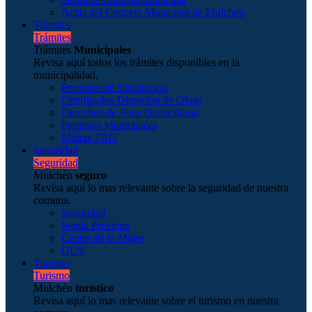
Actas del Concejo Municipal de Mulchén
Trámites
Trámites
Trámites
Municipales
Revisa aquí todos los trámites disponibles en la
municipalidad.
Permisos de Circulación
Certificados Dirección de Obras
Derechos de Aseo Domiciliario
Permisos Municipales
Multas TAG
Seguridad
Seguridad
Mulchén
seguro
Revisa aquí lo mas relevante sobre la seguridad de nuestra
comuna.
Seguridad
Senda Previene
Centro de la Mujer
OLN
Turismo
Turismo
Mulchén
turístico
Revisa aquí lo mas relevante sobre el turismo en nuestra