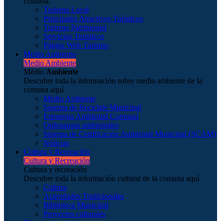
comuna.
Turismo Local
Principales Atractivos Turísticos
Turismo Patrimonial
Servicios Turísticos
Página Web Turismo
Medio Ambiente
Medio Ambiente
Médio
Ambiente
Descubre toda la información sobre medio ambiente de la
comuna aquí
Medio Ambiente
Sistema de Reciclaje Municipal
Estrategia Ambiental Comunal
Ordenanzas ambientales
Sistema de Certificación Ambiental Municipal (SCAM)
Noticias
Cultura y Recreación
Cultura y Recreación
Cultura y recreación
Descubre toda la información cultural de la comuna aquí
Cultura
Actividades Tradicionales
Biblioteca Municipal
Proyectos culturales