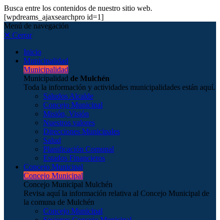
Busca entre los contenidos de nuestro sitio web.
[wpdreams_ajaxsearchpro id=1]
Menú de navegación
✕ Cerrar
Inicio
Municipalidad
Municipalidad
Municipalidad
de Mulchén
Toda la información y actividades municipalidades están aquí.
Saludos Alcalde
Concejo Municipal
Misión, Visión
Nuestros valores
Direcciones Municipales
Salud
Planificación Comunal
Estados Financieros
Concejo Municipal
Concejo Municipal
Concejo Municipal Mulchén
Revisa aquí la información relativa al Concejo Municipal de
la comuna de Mulchén
Concejo Municipal
Sesiones Concejo Municipal