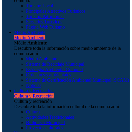
comuna.
Turismo Local
Principales Atractivos Turísticos
Turismo Patrimonial
Servicios Turísticos
Página Web Turismo
Medio Ambiente
Medio Ambiente
Médio
Ambiente
Descubre toda la información sobre medio ambiente de la
comuna aquí
Medio Ambiente
Sistema de Reciclaje Municipal
Estrategia Ambiental Comunal
Ordenanzas ambientales
Sistema de Certificación Ambiental Municipal (SCAM)
Noticias
Cultura y Recreación
Cultura y Recreación
Cultura y recreación
Descubre toda la información cultural de la comuna aquí
Cultura
Actividades Tradicionales
Biblioteca Municipal
Proyectos culturales