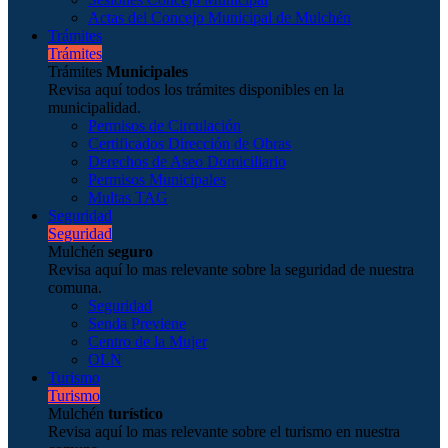
Actas del Concejo Municipal de Mulchén
Trámites
Trámites
Trámites
Municipales
Revisa aquí todos los trámites disponibles en la
municipalidad.
Permisos de Circulación
Certificados Dirección de Obras
Derechos de Aseo Domiciliario
Permisos Municipales
Multas TAG
Seguridad
Seguridad
Mulchén
seguro
Revisa aquí lo mas relevante sobre la seguridad de nuestra
comuna.
Seguridad
Senda Previene
Centro de la Mujer
OLN
Turismo
Turismo
Mulchén
turístico
Revisa aquí lo mas relevante sobre el turismo en nuestra