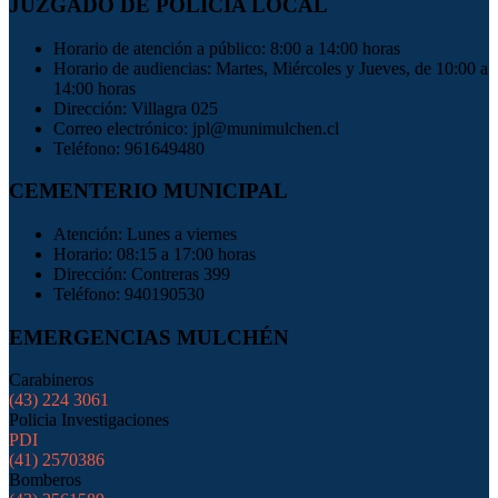
JUZGADO DE POLICÍA LOCAL
Horario de atención a público: 8:00 a 14:00 horas
Horario de audiencias: Martes, Miércoles y Jueves, de 10:00 a
14:00 horas
Dirección: Villagra 025
Correo electrónico: jpl@munimulchen.cl
Teléfono: 961649480
CEMENTERIO MUNICIPAL
Atención: Lunes a viernes
Horario: 08:15 a 17:00 horas
Dirección: Contreras 399
Teléfono: 940190530
EMERGENCIAS MULCHÉN
Carabineros
(43) 224 3061
Policia Investigaciones
PDI
(41) 2570386
Bomberos